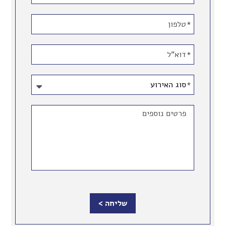
מלאו
את
טופס
-