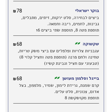
78
בוקר ישראלי
shkalim
ביצים לבחירה, סלט ירקות, זיתים, מתבלים,
גבינות, לחמים, ריבה וחמאה.
תוספת פטה 8, תוספת שתי ביצים 16
68
שקשוקה
מנה
shkalim
טבעונית
עגבניות צלויות ופלפלים עם ביצי משק טריות,
טחינה ולחם פרנה (תוספת פטה וחציל קלוי 8)
(טבעוני עם חציל וגבינת קשיו)
68
בייגל וסלמון מעושן
מנה
shkalim
טבעונית
קרם שמנת, גרידת לימון, שמיר, מלפפון, בצל
אדום, צנונית, סלט עלים.
תוספת מקושקשת 8