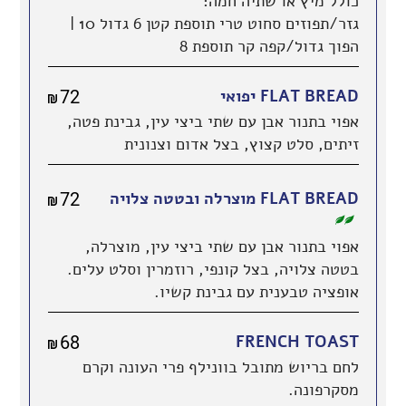
כולל מיץ או שתיה חמה:
גזר/תפוזים סחוט טרי תוספת קטן 6 גדול 10 |
הפוך גדול/קפה קר תוספת 8
72
FLAT BREAD יפואי
shkalim
אפוי בתנור אבן עם שתי ביצי עין, גבינת פטה,
זיתים, סלט קצוץ, בצל אדום וצנונית
72
FLAT BREAD מוצרלה ובטטה צלויה
מנה
shkalim
טבעונית
אפוי בתנור אבן עם שתי ביצי עין, מוצרלה,
בטטה צלויה, בצל קונפי, רוזמרין וסלט עלים.
אופציה טבענית עם גבינת קשיו.
68
FRENCH TOAST
shkalim
לחם בריוש מתובל בוונילף פרי העונה וקרם
מסקרפונה.